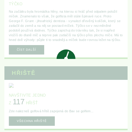
TÝČKO
Na začátku byla hromádka hlíny, na kterou si hráč před odpalem položil
míček. Znamenalo to však, že golfista měl stále špinavé ruce. Proto
George F. Grant - jihoafrický dentista - vynalezl dřevěný kolíček, který se
zatlačil do země a na něj se postavil míček. Týčko se v nezměněné
podobě používá dodnes. Týčko zapichuj do trávníku tak, že si napřed
vložíš do dlaně míč a teprve pak zatlačíš na týčko přes plochu míče. Má to
hned dvě výhody: půjde ti to snadněji a míček bude rovnou ležet na týčku.
ČÍST DALŠÍ
HŘIŠTĚ
NAVŠTIVTE JEDNO
117
Z
HŘIŠŤ
Zde nalezneš golfová hřitě zapojená do Bav se golfem...
VŠECHNA HŘIŠTĚ