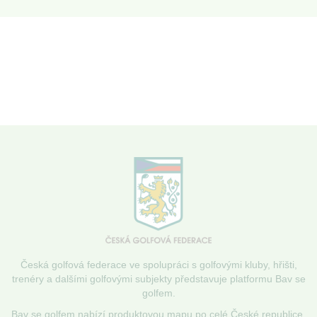
Česká golfová federace ve spolupráci s golfovými kluby, hřišti,
trenéry a dalšími golfovými subjekty představuje platformu Bav se
golfem.
Bav se golfem nabízí produktovou mapu po celé České republice,