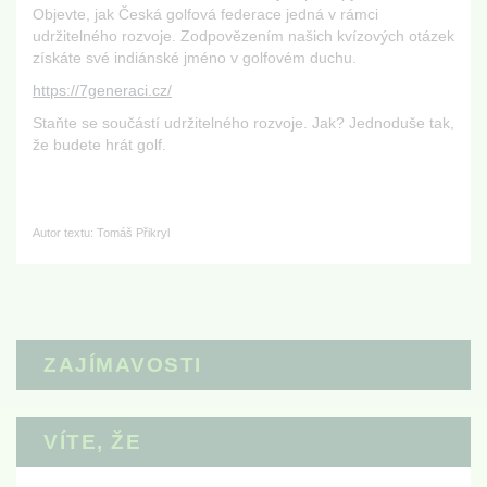
Objevte, jak Česká golfová federace jedná v rámci
udržitelného rozvoje. Zodpovězením našich kvízových otázek
získáte své indiánské jméno v golfovém duchu.
https://7generaci.cz/
Staňte se součástí udržitelného rozvoje. Jak? Jednoduše tak,
že budete hrát golf.
Autor textu: Tomáš Přikryl
ZAJÍMAVOSTI
VÍTE, ŽE