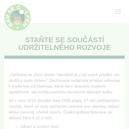
Toggl
navig
STAŇTE SE SOUČÁSTÍ
UDRŽITELNÉHO ROZVOJE
„
Zacházej se Zemí dobře. Nezdědil jsi ji od svých předků, ale
dlužíš ji svým dětem.
“ Dochované indiánské přísloví odkazuje
k myšlence udržitelnosti, která není objevem moderní
společnosti, ale tvořila podstatu moudrosti dávných kultur.
Až v roce 2015 členské státy OSN přijaly 17 cílů udržitelného
rozvoje, které se staly výchozím rámcem pro všechny oblasti
lidské činnosti, včetně sportu. Česká golfová federace se
aktivně hlásí k 11 z nich:
Zdraví a kvalitní život