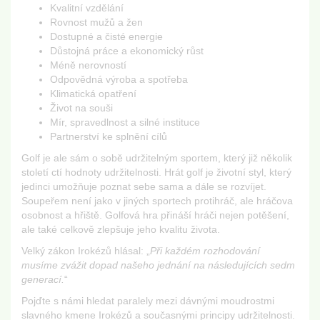
Kvalitní vzdělání
Rovnost mužů a žen
Dostupné a čisté energie
Důstojná práce a ekonomický růst
Méně nerovností
Odpovědná výroba a spotřeba
Klimatická opatření
Život na souši
Mír, spravedlnost a silné instituce
Partnerství ke splnění cílů
Golf je ale sám o sobě udržitelným sportem, který již několik
století ctí hodnoty udržitelnosti. Hrát golf je životní styl, který
jedinci umožňuje poznat sebe sama a dále se rozvíjet.
Soupeřem není jako v jiných sportech protihráč, ale hráčova
osobnost a hřiště. Golfová hra přináší hráči nejen potěšení,
ale také celkově zlepšuje jeho kvalitu života.
Velký zákon Irokézů hlásal: „
Při každém rozhodování
musíme zvážit dopad našeho jednání na následujících sedm
generací.
“
Pojďte s námi hledat paralely mezi dávnými moudrostmi
slavného kmene Irokézů a současnými principy udržitelnosti.